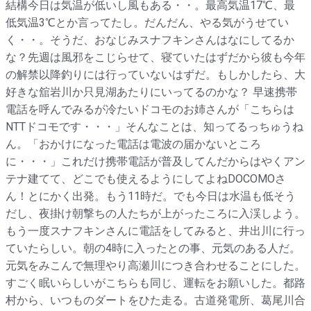
結構今日は気温が低いし風もある・・。最高気温17℃、最
低気温3℃とか言ってたし。だんだん、やる気がうせてい
く・・。そうだ、おなじみスナフキンさんはなにしてるか
な？先週は風邪をこじらせて、寝ていたはずだから彼も今年
の解禁以降釣りには行っていないはずだ。もしかしたら、大
好きな舘岩川か只見湖あたりにいってるのかな？ 早速携帯
電話を呼んでみるが冷たいドコモのお姉さんが「こちらは
NTTドコモです・・・」そんなことは、知ってるっちゅうね
ん。「おかけになった電話は電波の届かないところ
に・・・」これだけ携帯電話が普及してんだからはやくアン
テナ建てて、どこでも使えるようにしてよねDOCOMOさ
ん！とにかく出発。もう11時だ。でも今日は水温も低そう
だし、夜掛け朝撃ちの人たちが上がったころに入渓しよう。
もう一度スナフキンさんに電話をしてみると、井出川に行っ
ていたらしい。朝の4時に入ったとの事、元気のある人だ。
元気をみこんで無理やり高瀬川につき合わせることにした。
すごく眠いらしいがこちらも同じ、運転をお願いした。都路
村から、いつものダートをひた走る。古道発電所、葛尾川合