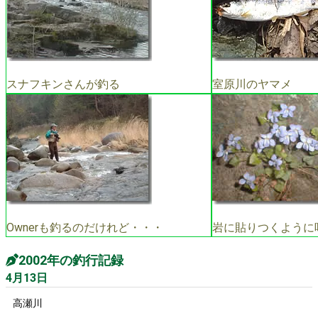
スナフキンさんが釣る
室原川のヤマメ
Ownerも釣るのだけれど・・・
岩に貼りつくように
2002年の釣行記録
4月13日
高瀬川