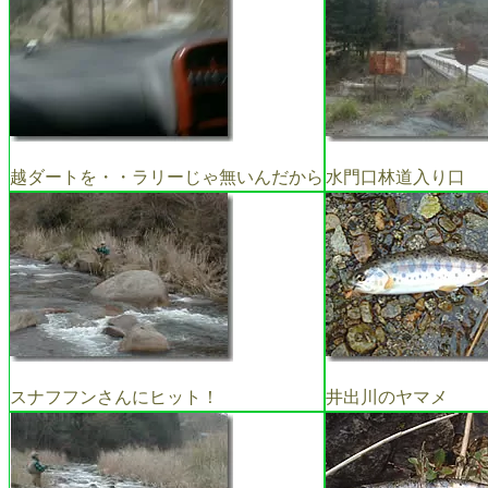
越ダートを・・ラリーじゃ無いんだから
水門口林道入り口
スナフフンさんにヒット！
井出川のヤマメ