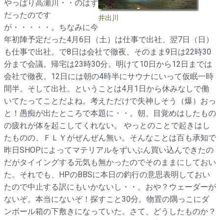
やっぱり高瀬川・・のはず
だったのです
井出川
が・・・・・。ちなみに今
年初陣予定だった4月6日（土）は仕事で出社、翌7日（日）
も仕事で出社。で8日は会社で徹夜、そのまま9日は22時30
分まで会議。帰宅は23時30分。明けて10日から12日までは
会社で徹夜。12日には朝の4時半にサウナにいって仮眠一時
間半。そして出社。ということは4月1日から休みなしで働
いてたってことだよね。考えただけで失神しそう（爆）おっ
と！愚痴が出たところで本題に・・。朝、目覚めはしたもの
の疲れが体を起こしてくれない。 やっとのことで起きはし
たものの、ＦＬＹがぜんぜん無い。そんなことは百も承知で
昨日SHOPによってマテリアルをずいぶん買い込んできたの
だがタイイングする元気も無かったのでそのままにしておい
た。それでも、HPのBBSに本日の釣行の意思表明しておい
たので中止する訳にもいかないし・・。おや？ウェーダーが
ないぞ。本当にないぞ！探すこと30分。物置の隅っこにダ
ンボール箱の下敷きになっていた。さて、どうしたものか？