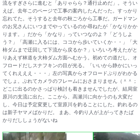
流をすぎさらに進むと「ありゃらら？通行止めだ」。そうい
えば、去年このページで工事の案内したんだった。すっかり
忘れてた。そうすると去年の秋ごろから工事だ。ガードマン
のお兄さんにいつまでやっているのか尋ねたが「かなりかか
ります。」だから「かなり」っていつなのよ？「どうしよ
う？」「高瀬に入るには、ココから歩いていくか・・」「大
柿ダムまで迂回して下流から戻るか？」いろいろ考えたがと
りあえず林道を大柿ダム方面へむかう。初めての道だし、オ
フロードだしスナフキンの目が光る。「いいから静かにいっ
てくれえええ・・・」左の写真からオフロードぶりがわかる
でしょ。ぶれてカメラのフレームにおさまりません（＾＾；
どこに出るのかさっぱり検討も着きませんでしたが、結局室
原川の支流に出た。ここから、高瀬川に向かうのも大変だ
し、今日は予定変更して室原川を釣ることにした。釣れるの
は新子ヤマメばかりだ。 まあ、今釣り人が上がってきたば
かりだししょうがないね