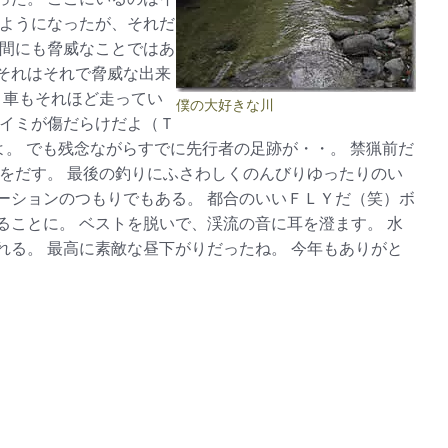
くようになったが、それだ
人間にも脅威なことではあ
それはそれで脅威な出来
 車もそれほど走ってい
僕の大好きな川
ホイミが傷だらけだよ（Ｔ
よ。 でも残念ながらすでに先行者の足跡が・・。 禁猟前だ
をだす。 最後の釣りにふさわしくのんびりゆったりのい
ーションのつもりでもある。 都合のいいＦＬＹだ（笑）ボ
ことに。 ベストを脱いで、渓流の音に耳を澄ます。 水
る。 最高に素敵な昼下がりだったね。 今年もありがと