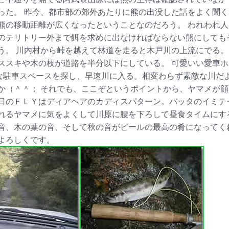
った。 昨今、都市部の郊外あたりに熊の出没した話をよく聞
熊の移動距離が広くなったということなのだろう。 われわれ
のテリトリー外まで餌を求めに出なければならない熊にしても
う。 川内村から峠を越えて林道を走ると木戸川の上流にでる。
ススキや木の枝が道路を半分以下にしている。 可愛いい愛車
当な駐車スペースを探し、早速川に入る。相変わらず素敵な川だ
か（＾＾； それでも、ここぞというポイントから、ヤマメが顔
日のＦＬＹはディアヘアのカディスパターン。バッタのイミテ
れるヤマメに気をよくして川原に腰を下ろして昼食タイムにする
音、木の葉の音、そして秋の音がビールの最高の肴になってくれ
よろしくです。