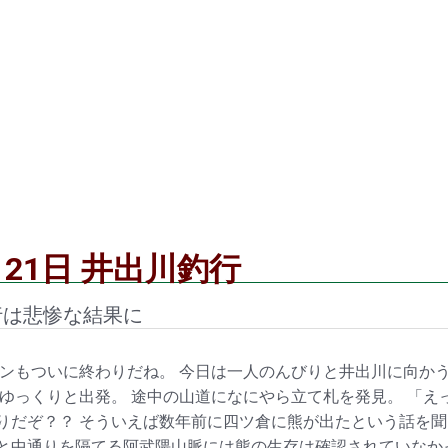
月21日 井出川釣行
行は悲惨な結果に
ンもついに終わりだね。 今日は一人のんびりと井出川に向かう
ゆっくりと出発。 途中の山道になにやら立て札を発見。 「え
りだぞ？？ そういえば数年前に四ツ倉に熊が出たという話を聞
と中通りを隔てる阿武隈山脈には熊の生存は確認されていなか