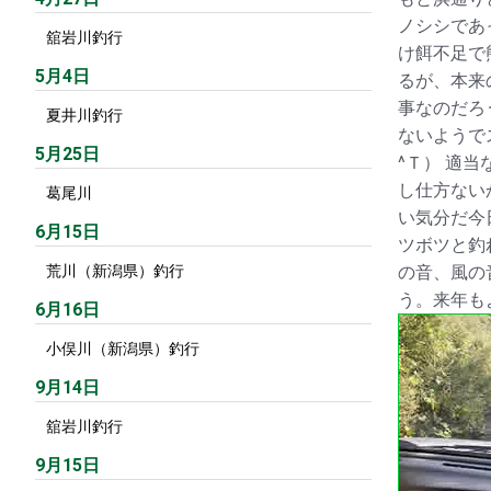
ノシシであ
舘岩川釣行
け餌不足で
5月4日
るが、本来
事なのだろ
夏井川釣行
ないようで
5月25日
^Ｔ） 適
し仕方ない
葛尾川
い気分だ今
6月15日
ツボツと釣
荒川（新潟県）釣行
の音、風の
う。来年も
6月16日
小俣川（新潟県）釣行
9月14日
舘岩川釣行
9月15日