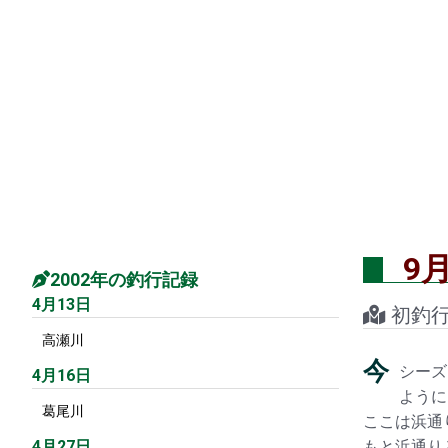
9
2002年の釣行記録
4月13日
初釣
高瀬川
今
シーズ
4月16日
ように
葛尾川
ここは浜通
4月27日
もと浜通り