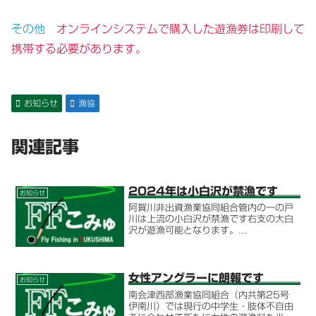
その他
オンラインシステムで購入した遊漁券は印刷して
携帯する必要があります。
お知らせ
漁協
関連記事
2024年は小白沢が禁漁です
お知らせ
阿賀川非出資漁業協同組合管内の一の戸
川は上流の小白沢が禁漁です右支の大白
沢が遊漁可能となります。
（2024.2.26）
女性アングラーに朗報です
お知らせ
南会津西部漁業協同組合（内共第25号
伊南川）では現行の中学生・肢体不自由