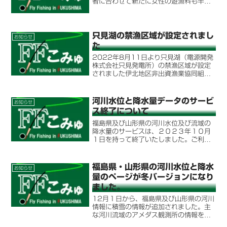
者に合わせて新たに女性の遊漁料も半額
になります。(施行日 令和4年1月1日)
只見湖の禁漁区域が設定されまし
お知らせ
た
2022年8月11日より只見湖（電源開発
株式会社只見発電所）の禁漁区域が設定
されました伊北地区非出資漁業協同組合
（内共第21号）の第五種共同漁業権遊漁
規則が変更されました項目変更前変更後
施行日禁漁区域の追加（只見湖）電源開
河川水位と降水量データのサービ
お知らせ
発株式会社只見発電...
ス終了について
福島県及び山形県の河川水位及び流域の
降水量のサービスは、２０２３年１０月
１日を持って終了いたしました。ご利用
ありがとうございました。
福島県・山形県の河川水位と降水
お知らせ
量のページが冬バージョンになり
ました。
12月１日から、福島県及び山形県の河川
情報に積雪の情報が追加されました。主
な河川流域のアメダス観測所の情報を基
に日別の最深の積雪量の変化をグラフ化