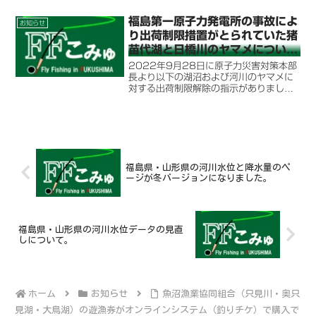
しています。解禁近くには目的河川の積
雪量をチェックすることで雪代や水位の
福島第一原子力発電所の事故によ
お知らせ
予測に役立てましょう
り出荷制限措置がとられていた猪
苗代湖と日橋川のヤマメについて
出荷制限が解除されました
2022年9月28日に原子力災害対策本部
長より以下の湖沼および河川のヤマメに
対する出荷制限解除の指示がありまし
た。それを受け福島県では2022年9月
29日付けで以下について出荷制限を解除
しました。1.猪苗代湖及び猪苗代湖に流
入する河川（支流...
福島県・山形県の河川水位と降水量のペ
ージが冬バージョンになりました。
福島県・山形県の河川水位データの見直
しについて。
ホーム
お知らせ
魚沼漁業協同組合（只見川・奥只
見湖・大鳥湖）の遊漁券がオンラインシステム（釣りチケ）で購入で