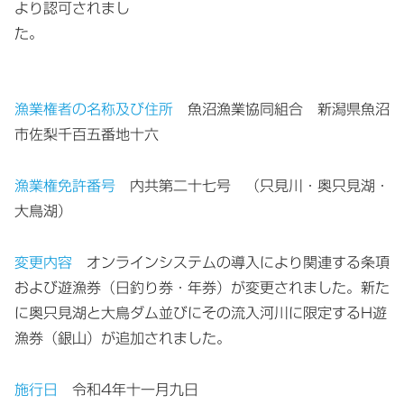
より認可されまし
た。
漁業権者の名称及び住所
魚沼漁業協同組合 新潟県魚沼
市佐梨千百五番地十六
漁業権免許番号
内共第二十七号 （只見川・奥只見湖・
大鳥湖）
変更内容
オンラインシステムの導入により関連する条項
および遊漁券（日釣り券・年券）が変更されました。新た
に奥只見湖と大鳥ダム並びにその流入河川に限定する
H遊
漁券（銀山）
が追加されました。
施行日
令和4年十一月九日