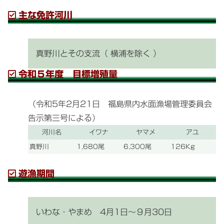
主な免許河川
真野川とその支流（ 横浦を除く ）
令和５年度 目標増殖量
（令和5年2月21日 福島県内水面漁場管理委員会
告示第三号による）
河川名
イワナ
ヤマメ
アユ
真野川
1,680尾
6,300尾
126Kg
遊漁期間
いわな・やまめ 4月1日～９月30日