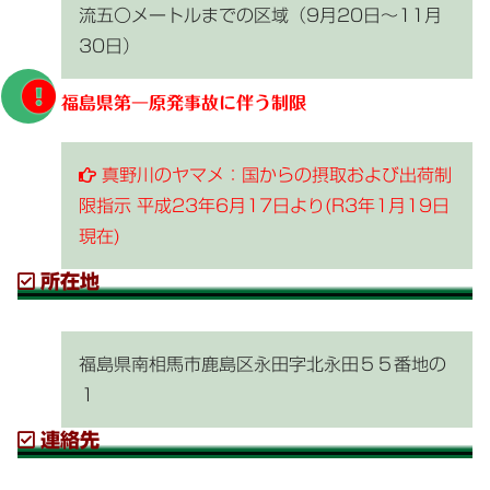
流五〇メートルまでの区域（9月20日～11月
30日）
福島県第一原発事故に伴う制限
真野川のヤマメ：国からの摂取および出荷制
限指示 平成23年6月17日より(R3年1月19日
現在)
所在地
福島県南相馬市鹿島区永田字北永田５５番地の
１
連絡先