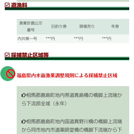
遊漁料
漁業計画公示
日釣り券
現場売り
年券
番号
内共第一号
***円
***円
***円
採捕禁止区域等
福島県内水面漁業調整規則
による採捕禁止区域
相馬郡鹿島町地内
県道真島橋
の橋脚上流端か
ら下流部全域（永年）
相馬郡鹿島町地内
国道真野川橋
の橋脚上流端
から同市地内
市道薬師堂橋
の橋脚下流端から下