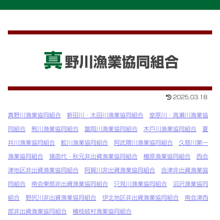
真
野川漁業協同組合
2025.03.18
真野川漁業協同組合
新田川・太田川漁業協同組合
室原川・高瀬川漁業協
同組合
熊川漁業協同組合
富岡川漁業協同組合
木戸川漁業協同組合
夏
井川漁業協同組合
鮫川漁業協同組合
阿武隈川漁業協同組合
久慈川第一
漁業協同組合
猪苗代・秋元非出資漁業協同組合
檜原漁業協同組合
西会
津地区非出資漁業協同組合
阿賀川非出資漁業協同組合
会津非出資漁業協
同組合
南会東部非出資漁業協同組合
只見川漁業協同組合
沼沢漁業協同
組合
野尻川非出資漁業協同組合
伊北地区非出資漁業協同組合
南会津西
部非出資漁業協同組合
檜枝岐村漁業協同組合