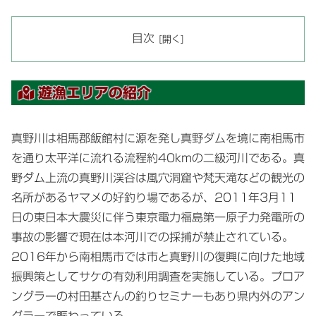
目次
遊漁エリアの紹介
真野川は相馬郡飯館村に源を発し真野ダムを境に南相馬市
を通り太平洋に流れる流程約40kmの二級河川である。真
野ダム上流の真野川渓谷は風穴洞窟や梵天滝などの観光の
名所があるヤマメの好釣り場であるが、2011年3月11
日の東日本大震災に伴う東京電力福島第一原子力発電所の
事故の影響で現在は本河川での採捕が禁止されている。
2016年から南相馬市では市と真野川の復興に向けた地域
振興策としてサケの有効利用調査を実施している。プロア
ングラーの村田基さんの釣りセミナーもあり県内外のアン
グラーで賑わっている。