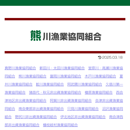
熊
川漁業協同組合
2025.03.18
真野川漁業協同組合
新田川・太田川漁業協同組合
室原川・高瀬川漁業協
同組合
熊川漁業協同組合
富岡川漁業協同組合
木戸川漁業協同組合
夏
井川漁業協同組合
鮫川漁業協同組合
阿武隈川漁業協同組合
久慈川第一
漁業協同組合
猪苗代・秋元非出資漁業協同組合
檜原漁業協同組合
西会
津地区非出資漁業協同組合
阿賀川非出資漁業協同組合
会津非出資漁業協
同組合
南会東部非出資漁業協同組合
只見川漁業協同組合
沼沢漁業協同
組合
野尻川非出資漁業協同組合
伊北地区非出資漁業協同組合
南会津西
部非出資漁業協同組合
檜枝岐村漁業協同組合