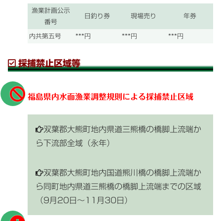
漁業計画公示
日釣り券
現場売り
年券
番号
内共第五号
***円
***円
***円
採捕禁止区域等
福島県内水面漁業調整規則
による採捕禁止区域
双葉郡大熊町地内
県道三熊橋
の橋脚上流端か
ら下流部全域（永年）
双葉郡大熊町地内
国道熊川橋
の橋脚上流端か
ら同町地内
県道三熊橋
の橋脚上流端までの区域
（9月20日～11月30日）