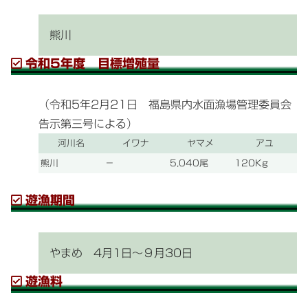
熊川
令和5年度 目標増殖量
（令和5年2月21日 福島県内水面漁場管理委員会
告示第三号による）
河川名
イワナ
ヤマメ
アユ
熊川
－
5,040尾
120Kg
遊漁期間
やまめ 4月1日～９月30日
遊漁料