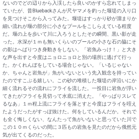
ないのでどの辺りから入渓したら良いのかすら忘れてしまっ
ていたが、昔Bluebackさんが尺ヤマメを釣った堰堤の入り口
を見つけそこから入ってみた。堰堤はすっかり砂が溜まりか
細い流れが堰の部分に小さなプールをこしらえている程度
だ。堰の上を歩いて川に入ろうとしたその瞬間、黒い影が走
った。水深が１ｍも無いくらいのプールの小さな石の脇にそ
の影はへばりつき身動きをしない。「岩魚みっけ！」と大き
な声を出すと今度はニョロニョロと別の場所に逃げて行っ
た。かくれんぼをしている場合じゃない。「いるじゃない
か、ちゃんと岩魚が」魚がいないという先入観念を持ってい
たのですこぶる嬉しい。この砂の堆積した堰堤の岸沿いにか
細く流れるその流れにフライを流した。一投目に岩魚が浮い
てきたがフライを見切って水底に消えた。「やっぱりスレて
るなあ」１ｍ程上流にフライを落とすと今度はフライを咥え
たようだったがすっぽ抜けた。何をしているんだか。それで
も全く悔しくない、なんたって魚がいないと思っていた川で
この１０ｍくらいの間に３匹もの岩魚を見たのだから俄然元
気が出てくるのだった。