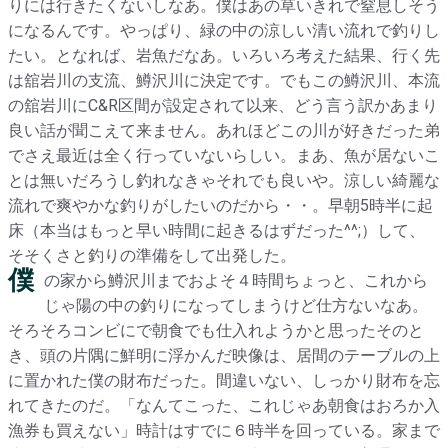
りには行きたくないしなあ。僕はあの草いきれで窒息しそう
になるんです。やっぱり、緑の中の涼しい清い流れで釣りし
たい。となれば、岩魚だなあ。いろいろ考えた結果、行く先
は舘岩川の支流、鱒沢川に決定です。でもこの鱒沢川、本流
の舘岩川にC&R区間が設定されて以来、どう言う訳かあまり
良い話が聞こえて来ません。あれほどこの川が好きだった弟
でさえ最近は全く行っていないらしい。まあ、魚が居ないこ
とは無いだろうし釣れなきゃそれでも良いや。涼しい綺麗な
流れで爽やかな釣りがしたいのだから・・。早朝5時半に起
床（本当はもっと早い時間に起きるはずだった^^;）して、
そそくさと釣りの準備をして出発した。
僕
の家から鱒沢川までおよそ４時間ちょっと、これから
じゃ陽の中の釣りになってしまうけど仕方ないなあ。
そろそろコンビにで朝食でも仕入れようかと思ったそのと
き、頭の片隅に鮮明に浮かんだ映像は、居間のテーブルの上
に置かれた僕の財布だった。間違いない、しっかり財布を忘
れてきたのだ。「なんてこった、これじゃあ朝食はおろか入
漁券も買えない」時計はすでに６時半を回っている。家まで