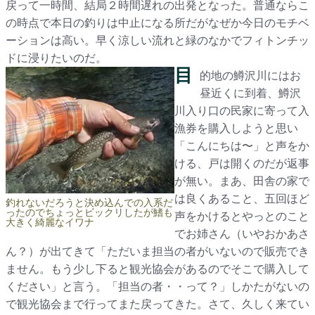
戻って一時間、結局２時間遅れの出発となった。普通ならこ
の時点で本日の釣りは中止になる所だがなぜか今日のモチベ
ーションは高い。早く涼しい流れと緑のなかでフィトンチッ
ドに浸りたいのだ。
目
的地の鱒沢川にはお
昼近くに到着、鱒沢
川入り口の民家に寄って入
漁券を購入しようと思い
「こんにちは〜」と声をか
ける、戸は開くのだが返事
が無い。まあ、田舎の家で
は良くあること、五回ほど
釣れないだろうと決め込んでの入系だ
ったのでちょっとビックリしたが鰭も
声をかけるとやっとのこと
大きく綺麗なイワナ
でお姉さん（いやおかあさ
ん？）が出てきて「ただいま担当の者がいないので販売でき
ません。もう少し下ると観光協会があるのでそこで購入して
ください」と言う。「担当の者・・って？」しかたがないの
で観光協会まで行ってまた戻ってきた。さて、久しく来てい