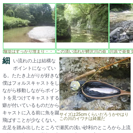
堰堤はすっかり埋まり・・
この清い流れが鱒沢川の命
川原で昼食
細
い流れの上は結構な
ポイントになってい
る。たたき上がりが好きな
僕はフォルスキャストをし
ながら移動しながらポイン
トを見つけてキャストする
癖が付いているものだから
キャストに入る前に魚を蹴
サイズは25cmくらいだろうかやはり
この川のイワナは綺麗だ
飛ばすことが少なくない。
左足を踏み出したところで瀬尻の浅い砂利のところから上流