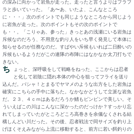
の深みに向かって岩魚が走った。走ったと言うよりはフラフ
ラと歩いていった。「あ〜あ、いたよ、こんなところ
に・・・」次のポイントでも同じようなところから同じよう
に岩魚が走った。次のポイントもその次のポイントで
も・・。「こりゃあ、参った」きっとあの浅瀬にいる岩魚は
斥候なのだろう、不用意な釣り人をいち早く発見して本体に
知らせるのが任務なのだ。すばやい斥候もいれば二日酔いの
斥候もいるようだがこの連隊の布陣にはなかなか太刀打ちで
きない。
ち
ょっと、深呼吸をして戦略をねった、ここからは忍者
と化して岩陰に隠れ本体の中心を狙ってフライを送り
込んだ。バシャ！とまるでヤマメのような出方をした岩魚は
確実にこちらの手中に落ちた。なかなかどうして立派な岩魚
だ。２３、４ｃｍはあるだろうか鰭もピンピンで美しい。そ
ういえばこの川はこんなに深かったのだっけか？すっかり忘
れてしまっていたがところどころ高巻きを余儀なくされる結
構しんどい川だった。その後、忍者戦法で同サイズを釣り上
げほくそえみながら上流に移動すると、前方に若い餌釣りの