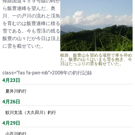
帰路国道４５９号線の峠か
ら飯豊連峰を望んだ、奥
川、一の戸川の流れと渓魚
を育むのは飯豊連峰に積る
雪である。今も雪渓の残る
飯豊の山々だが今日は頂上
に雲を載せていた。
岐路、飯豊山を望める場所で車を停め
た。飯豊の山々はいまも雪を抱き、今
日はたっぷりの雲を載せていた。
class="fas fa-pen-nib">2008年の釣行記録
4月23日
夏井川釣行
4月26日
鮫川支流（大久田川）釣行
4月29日
小百川釣行