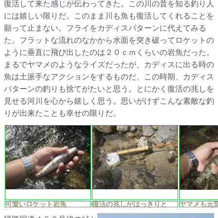
復活して来た感じが伝わってきた。この川の昔を知る釣り人
には嬉しい限りだ。このまま川も魚も復活してくれることを
願って止まない。フライをカディスパターンに代えてみる
た。フラットな流れのなかから水面を突き破ってロケットの
ように垂直に飛び出したのは２０ｃｍくらいの岩魚だった。
まるでヤマメのようなライズだったが、カディスに出る時の
魚は土派手なアクションをするものだ、この時期、カディス
パターンの釣りも捨てがたいと思う。とにかく復活の兆しを
見せる河川を心から嬉しく思う。思いがけずこんな素敵な釣
りが出来たことも幸せの限りだ。
可愛いロケット岩魚
復活の兆しがはっきりと
ヤマメも元