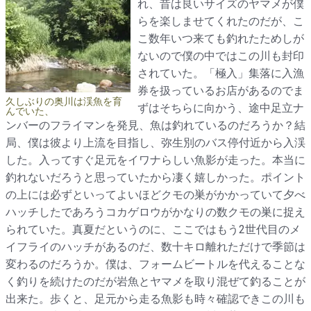
れ、昔は良いサイズのヤマメが僕
らを楽しませてくれたのだが、こ
こ数年いつ来ても釣れたためしが
ないので僕の中ではこの川も封印
されていた。「極入」集落に入漁
券を扱っているお店があるのでま
久しぶりの奥川は渓魚を育
ずはそちらに向かう、途中足立ナ
んでいた、
ンバーのフライマンを発見、魚は釣れているのだろうか？結
局、僕は彼より上流を目指し、弥生別のバス停付近から入渓
した。入ってすぐ足元をイワナらしい魚影が走った。本当に
釣れないだろうと思っていたから凄く嬉しかった。ポイント
の上には必ずといってよいほどクモの巣がかかっていて夕べ
ハッチしたであろうコカゲロウがかなりの数クモの巣に捉え
られていた。真夏だというのに、ここではもう2世代目のメ
イフライのハッチがあるのだ、数十キロ離れただけで季節は
変わるのだろうか。僕は、フォームビートルを代えることな
く釣りを続けたのだが岩魚とヤマメを取り混ぜて釣ることが
出来た。歩くと、足元から走る魚影も時々確認できこの川も