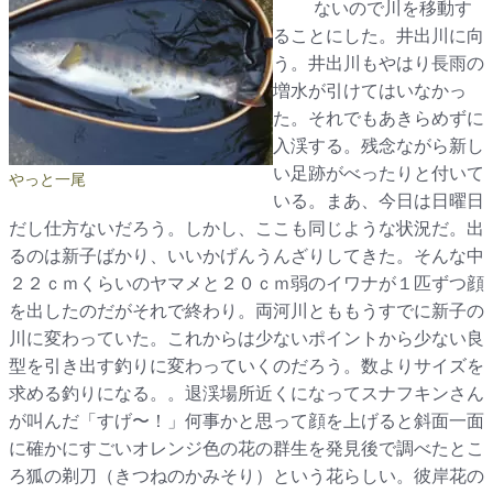
ないので川を移動す
ることにした。井出川に向
う。井出川もやはり長雨の
増水が引けてはいなかっ
た。それでもあきらめずに
入渓する。残念ながら新し
い足跡がべったりと付いて
やっと一尾
いる。まあ、今日は日曜日
だし仕方ないだろう。しかし、ここも同じような状況だ。出
るのは新子ばかり、いいかげんうんざりしてきた。そんな中
２２ｃｍくらいのヤマメと２０ｃｍ弱のイワナが１匹ずつ顔
を出したのだがそれで終わり。両河川とももうすでに新子の
川に変わっていた。これからは少ないポイントから少ない良
型を引き出す釣りに変わっていくのだろう。数よりサイズを
求める釣りになる。。退渓場所近くになってスナフキンさん
が叫んだ「すげ〜！」何事かと思って顔を上げると斜面一面
に確かにすごいオレンジ色の花の群生を発見後で調べたとこ
ろ狐の剃刀（きつねのかみそり）という花らしい。彼岸花の