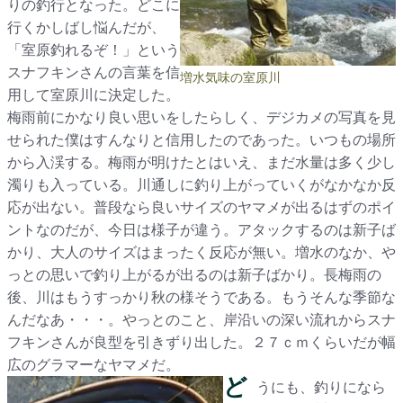
りの釣行となった。どこに
行くかしばし悩んだが、
「室原釣れるぞ！」という
スナフキンさんの言葉を信
増水気味の室原川
用して室原川に決定した。
梅雨前にかなり良い思いをしたらしく、デジカメの写真を見
せられた僕はすんなりと信用したのであった。いつもの場所
から入渓する。梅雨が明けたとはいえ、まだ水量は多く少し
濁りも入っている。川通しに釣り上がっていくがなかなか反
応が出ない。普段なら良いサイズのヤマメが出るはずのポイ
ントなのだが、今日は様子が違う。アタックするのは新子ば
かり、大人のサイズはまったく反応が無い。増水のなか、や
っとの思いで釣り上がるが出るのは新子ばかり。長梅雨の
後、川はもうすっかり秋の様そうである。もうそんな季節な
んだなあ・・・。やっとのこと、岸沿いの深い流れからスナ
フキンさんが良型を引きずり出した。２７ｃｍくらいだが幅
広のグラマーなヤマメだ。
ど
うにも、釣りになら