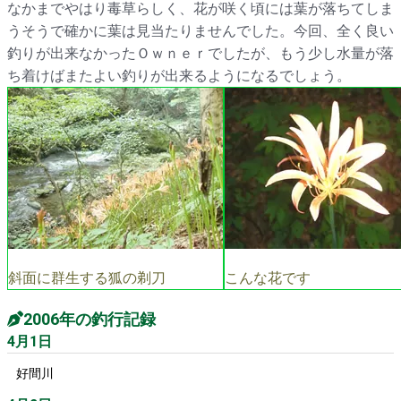
なかまでやはり毒草らしく、花が咲く頃には葉が落ちてしま
うそうで確かに葉は見当たりませんでした。今回、全く良い
釣りが出来なかったＯｗｎｅｒでしたが、もう少し水量が落
ち着けばまたよい釣りが出来るようになるでしょう。
斜面に群生する狐の剃刀
こんな花です
2006年の釣行記録
4月1日
好間川