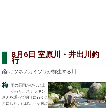
8月6日 室原川・井出川釣
行
キツネノカミソリが群生する川
梅
雨の長雨がやっと上
がった。スナフキン
さんを誘って釣りに行くこ
とにした。ほぼ、一ヶ月ぶ